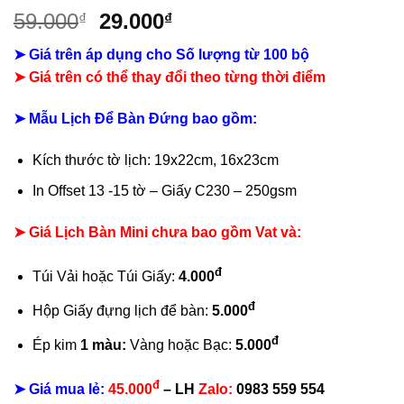
Giá
Giá
59.000
29.000
₫
₫
gốc
hiện
➤ Giá trên áp dụng cho Số lượng từ 100 bộ
là:
tại
➤
Giá trên có thể thay đổi theo từng thời điểm
59.000₫.
là:
29.000₫.
➤ Mẫu Lịch Để Bàn Đứng bao gồm:
Kích thước tờ lịch: 19x22cm, 16x23cm
In Offset 13 -15 tờ – Giấy C230 – 250gsm
➤ Giá Lịch Bàn Mini chưa bao gồm Vat và:
đ
Túi Vải hoặc Túi Giấy:
4.000
đ
Hộp Giấy đựng lịch để bàn:
5.000
đ
Ép kim
1 màu:
Vàng hoặc Bạc:
5.000
đ
➤ Giá mua lẻ:
45.000
– LH
Zalo:
0983 559 554