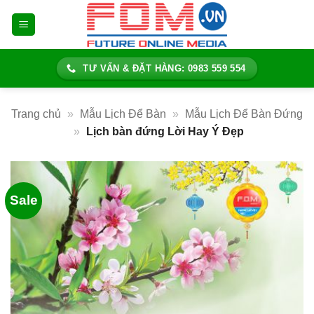
Bỏ
qua
nội
dung
TƯ VẤN & ĐẶT HÀNG: 0983 559 554
Trang chủ
»
Mẫu Lịch Để Bàn
»
Mẫu Lịch Để Bàn Đứng
»
Lịch bàn đứng Lời Hay Ý Đẹp
Sale