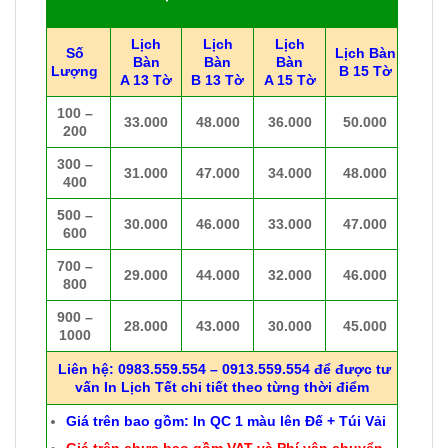
Lịch
Lịch
Lịch
Số
Lịch Bàn
Bàn
Bàn
Bàn
Lượng
B 15 Tờ
A 13 Tờ
B 13 Tờ
A 15 Tờ
100 –
33.000
48.000
36.000
50.000
200
300 –
31.000
47.000
34.000
48.000
400
500 –
30.000
46.000
33.000
47.000
600
700 –
29.000
44.000
32.000
46.000
800
900 –
28.000
43.000
30.000
45.000
1000
Liên hệ: 0983.559.554 – 0913.559.554 để được tư
vấn In Lịch Tết chi tiết theo từng thời điểm
Giá trên bao gồm: In QC 1 màu lên Đế + Túi Vải