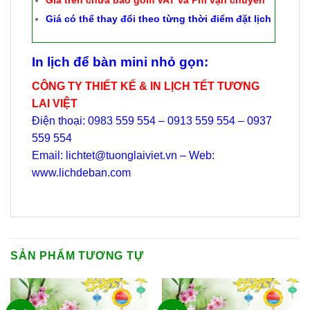
Giá trên chưa bao gồm VAT và Phí vận chuyển
Giá có thể thay đổi theo từng thời điểm đặt lịch
In lịch để bàn mini nhỏ gọn:
CÔNG TY THIẾT KẾ & IN LỊCH TẾT TƯƠNG
LAI VIỆT
Điện thoại: 0983 559 554 – 0913 559 554 – 0937
559 554
Email: lichtet@tuonglaiviet.vn – Web:
www.lichdeban.com
SẢN PHẨM TƯƠNG TỰ