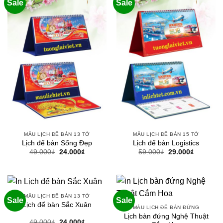
Sale
Sale
MẪU LỊCH ĐỂ BÀN 13 TỜ
MẪU LỊCH ĐỂ BÀN 15 TỜ
Lịch để bàn Sống Đẹp
Lịch để bàn Logistics
Giá
Giá
Giá
Giá
49.000
₫
24.000
₫
59.000
₫
29.000
₫
gốc
hiện
gốc
hiện
là:
tại
là:
tại
49.000₫.
là:
59.000₫.
là:
24.000₫.
29.000₫.
MẪU LỊCH ĐỂ BÀN 13 TỜ
Sale
Sale
Lịch để bàn Sắc Xuân
MẪU LỊCH ĐỂ BÀN ĐỨNG
Lịch bàn đứng Nghệ Thuật
Giá
Giá
49.000
₫
24.000
₫