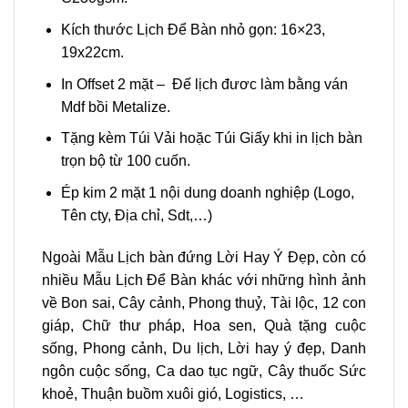
Kích thước Lịch Để Bàn nhỏ gọn: 16×23,
19x22cm.
In Offset 2 mặt – Đế lịch đươc làm bằng ván
Mdf bồi Metalize.
Tặng kèm Túi Vải hoặc Túi Giấy khi in lịch bàn
trọn bộ từ 100 cuốn.
Ép kim 2 mặt 1 nội dung doanh nghiệp (Logo,
Tên cty, Địa chỉ, Sdt,…)
Ngoài Mẫu Lịch bàn đứng Lời Hay Ý Đẹp, còn có
nhiều Mẫu Lịch Để Bàn khác với những hình ảnh
về Bon sai, Cây cảnh, Phong thuỷ, Tài lộc, 12 con
giáp, Chữ thư pháp, Hoa sen, Quà tặng cuộc
sống, Phong cảnh, Du lịch, Lời hay ý đẹp, Danh
ngôn cuộc sống, Ca dao tục ngữ, Cây thuốc Sức
khoẻ, Thuận buồm xuôi gió, Logistics, …