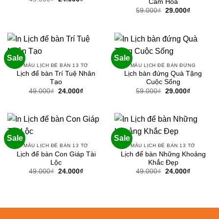
Cắm Hoa
gốc
hiện
Giá
Giá
59.000
₫
29.000
₫
là:
tại
gốc
hiện
49.000₫.
là:
là:
tại
24.000₫.
59.000₫.
là:
29.000₫.
Sale
Sale
MẪU LỊCH ĐỂ BÀN 13 TỜ
MẪU LỊCH ĐỂ BÀN ĐỨNG
Lịch để bàn Trí Tuệ Nhân
Lịch bàn đứng Quà Tặng
Tạo
Cuộc Sống
Giá
Giá
Giá
Giá
49.000
₫
24.000
₫
59.000
₫
29.000
₫
gốc
hiện
gốc
hiện
là:
tại
là:
tại
49.000₫.
là:
59.000₫.
là:
24.000₫.
29.000₫.
Sale
Sale
MẪU LỊCH ĐỂ BÀN 13 TỜ
MẪU LỊCH ĐỂ BÀN 13 TỜ
Lịch để bàn Con Giáp Tài
Lịch để bàn Những Khoảng
Lộc
Khắc Đẹp
Giá
Giá
Giá
Giá
49.000
₫
24.000
₫
49.000
₫
24.000
₫
gốc
hiện
gốc
hiện
là:
tại
là:
tại
49.000₫.
là:
49.000₫.
là:
24.000₫.
24.000₫.