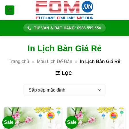
Bỏ
qua
nội
dung
TƯ VẤN & ĐẶT HÀNG: 0983 559 554
In Lịch Bàn Giá Rẻ
Trang chủ
»
Mẫu Lịch Để Bàn
»
In Lịch Bàn Giá Rẻ
LỌC
Sale
Sale