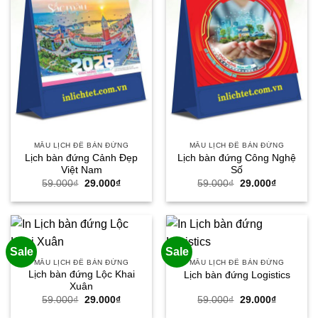
MẪU LỊCH ĐỂ BÀN ĐỨNG
MẪU LỊCH ĐỂ BÀN ĐỨNG
Lịch bàn đứng Cảnh Đẹp
Lịch bàn đứng Công Nghệ
Việt Nam
Số
Giá
Giá
Giá
Giá
59.000
₫
29.000
₫
59.000
₫
29.000
₫
gốc
hiện
gốc
hiện
là:
tại
là:
tại
59.000₫.
là:
59.000₫.
là:
29.000₫.
29.000₫.
Sale
Sale
MẪU LỊCH ĐỂ BÀN ĐỨNG
MẪU LỊCH ĐỂ BÀN ĐỨNG
Lịch bàn đứng Lộc Khai
Lịch bàn đứng Logistics
Xuân
Giá
Giá
Giá
Giá
59.000
₫
29.000
₫
59.000
₫
29.000
₫
gốc
hiện
gốc
hiện
là:
tại
là:
tại