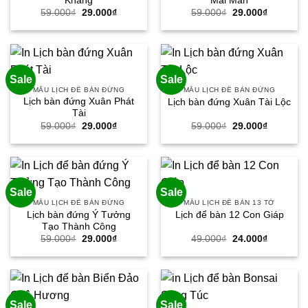
Khang
Mai Mắn
Giá
Giá
Giá
Giá
59.000
₫
29.000
₫
59.000
₫
29.000
₫
gốc
hiện
gốc
hiện
là:
tại
là:
tại
59.000₫.
là:
59.000₫.
là:
29.000₫.
29.000₫.
Sale
Sale
MẪU LỊCH ĐỂ BÀN ĐỨNG
MẪU LỊCH ĐỂ BÀN ĐỨNG
Lịch bàn đứng Xuân Phát
Lịch bàn đứng Xuân Tài Lộc
Tài
Giá
Giá
Giá
Giá
59.000
₫
29.000
₫
59.000
₫
29.000
₫
gốc
hiện
gốc
hiện
là:
tại
là:
tại
59.000₫.
là:
59.000₫.
là:
29.000₫.
29.000₫.
Sale
Sale
MẪU LỊCH ĐỂ BÀN ĐỨNG
MẪU LỊCH ĐỂ BÀN 13 TỜ
Lịch bàn đứng Ý Tưởng
Lịch để bàn 12 Con Giáp
Tạo Thành Công
Giá
Giá
Giá
Giá
59.000
₫
29.000
₫
49.000
₫
24.000
₫
gốc
hiện
gốc
hiện
là:
tại
là:
tại
59.000₫.
là:
49.000₫.
là:
29.000₫.
24.000₫.
Sale
Sale