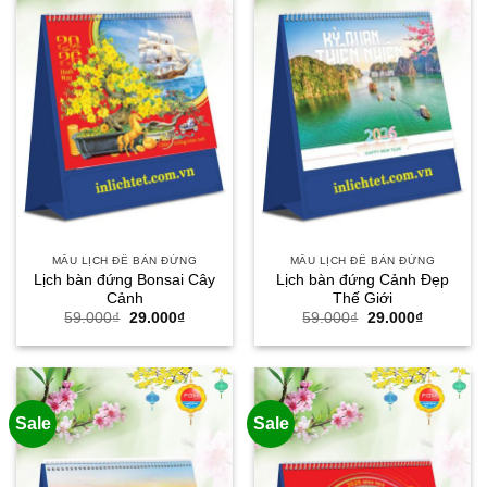
MẪU LỊCH ĐỂ BÀN ĐỨNG
MẪU LỊCH ĐỂ BÀN ĐỨNG
Lịch bàn đứng Bonsai Cây
Lịch bàn đứng Cảnh Đẹp
Cảnh
Thế Giới
Giá
Giá
Giá
Giá
59.000
₫
29.000
₫
59.000
₫
29.000
₫
gốc
hiện
gốc
hiện
là:
tại
là:
tại
59.000₫.
là:
59.000₫.
là:
29.000₫.
29.000₫.
Sale
Sale