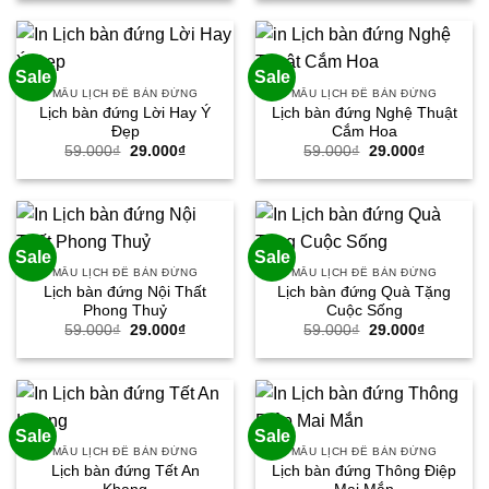
59.000₫.
là:
59.000₫.
là:
29.000₫.
29.000₫.
Sale
Sale
MẪU LỊCH ĐỂ BÀN ĐỨNG
MẪU LỊCH ĐỂ BÀN ĐỨNG
Lịch bàn đứng Lời Hay Ý
Lịch bàn đứng Nghệ Thuật
Đẹp
Cắm Hoa
Giá
Giá
Giá
Giá
59.000
₫
29.000
₫
59.000
₫
29.000
₫
gốc
hiện
gốc
hiện
là:
tại
là:
tại
59.000₫.
là:
59.000₫.
là:
29.000₫.
29.000₫.
Sale
Sale
MẪU LỊCH ĐỂ BÀN ĐỨNG
MẪU LỊCH ĐỂ BÀN ĐỨNG
Lịch bàn đứng Nội Thất
Lịch bàn đứng Quà Tặng
Phong Thuỷ
Cuộc Sống
Giá
Giá
Giá
Giá
59.000
₫
29.000
₫
59.000
₫
29.000
₫
gốc
hiện
gốc
hiện
là:
tại
là:
tại
59.000₫.
là:
59.000₫.
là:
29.000₫.
29.000₫.
Sale
Sale
MẪU LỊCH ĐỂ BÀN ĐỨNG
MẪU LỊCH ĐỂ BÀN ĐỨNG
Lịch bàn đứng Tết An
Lịch bàn đứng Thông Điệp