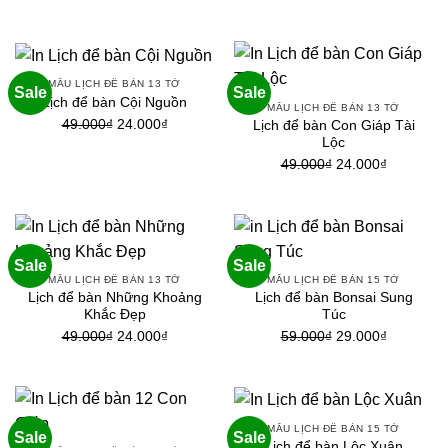
gốc
hiện
là:
tại
là:
tại
49.000₫.
là:
49.000₫.
là:
24.000₫.
24.000₫.
MẪU LỊCH ĐỂ BÀN 13 TỜ
Sale
Sale
Lịch để bàn Cội Nguồn
MẪU LỊCH ĐỂ BÀN 13 TỜ
Giá
Giá
49.000
₫
24.000
₫
Lịch để bàn Con Giáp Tài
Lộc
gốc
hiện
Giá
Giá
49.000
₫
24.000
₫
là:
tại
gốc
hiện
49.000₫.
là:
là:
tại
24.000₫.
49.000₫.
là:
24.000₫.
Sale
Sale
MẪU LỊCH ĐỂ BÀN 13 TỜ
MẪU LỊCH ĐỂ BÀN 15 TỜ
Lịch để bàn Những Khoảng
Lịch để bàn Bonsai Sung
Khắc Đẹp
Túc
Giá
Giá
Giá
Giá
49.000
₫
24.000
₫
59.000
₫
29.000
₫
gốc
hiện
gốc
hiện
là:
tại
là:
tại
49.000₫.
là:
59.000₫.
là:
24.000₫.
29.000₫.
MẪU LỊCH ĐỂ BÀN 15 TỜ
Sale
Sale
Lịch để bàn Lộc Xuân