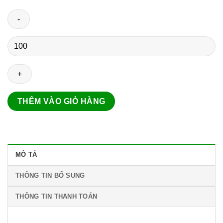
Lịch
bàn
đứng
Quà
Tặng
Cuộc
THÊM VÀO GIỎ HÀNG
Sống
số
lượng
MÔ TẢ
THÔNG TIN BỔ SUNG
THÔNG TIN THANH TOÁN