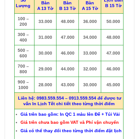
Bàn
Bàn
Bàn
Lượng
B 15 Tờ
A 13 Tờ
B 13 Tờ
A 15 Tờ
100 –
33.000
48.000
36.000
50.000
200
300 –
31.000
47.000
34.000
48.000
400
500 –
30.000
46.000
33.000
47.000
600
700 –
29.000
44.000
32.000
46.000
800
900 –
28.000
43.000
30.000
45.000
1000
Liên hệ: 0983.559.554 – 0913.559.554 để được tư
vấn In Lịch Tết chi tiết theo từng thời điểm
Giá trên bao gồm: In QC 1 màu lên Đế + Túi Vải
Giá trên chưa bao gồm VAT và Phí vận chuyển
Giá có thể thay đổi theo từng thời điểm đặt lịch