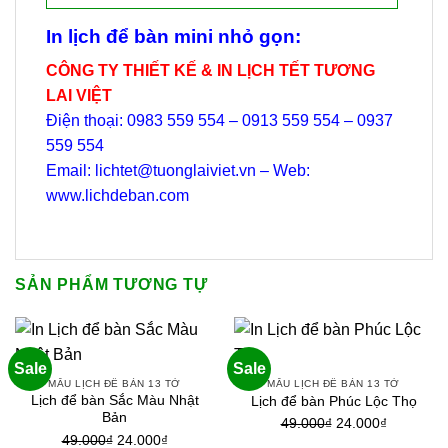
In lịch để bàn mini nhỏ gọn:
CÔNG TY THIẾT KẾ & IN LỊCH TẾT TƯƠNG
LAI VIỆT
Điện thoại: 0983 559 554 – 0913 559 554 – 0937
559 554
Email: lichtet@tuonglaiviet.vn – Web:
www.lichdeban.com
SẢN PHẨM TƯƠNG TỰ
Sale
Sale
MẪU LỊCH ĐỂ BÀN 13 TỜ
MẪU LỊCH ĐỂ BÀN 13 TỜ
Lịch để bàn Sắc Màu Nhật
Lịch để bàn Phúc Lộc Thọ
Bản
Giá
Giá
49.000
₫
24.000
₫
Giá
Giá
49.000
₫
24.000
₫
gốc
hiện