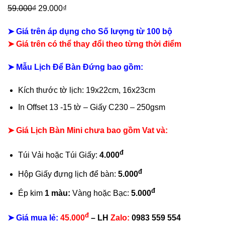
Giá
Giá
59.000
₫
29.000
₫
gốc
hiện
➤ Giá trên áp dụng cho Số lượng từ 100 bộ
là:
tại
➤
Giá trên có thể thay đổi theo từng thời điểm
59.000₫.
là:
29.000₫.
➤ Mẫu Lịch Để Bàn Đứng bao gồm:
Kích thước tờ lịch: 19x22cm, 16x23cm
In Offset 13 -15 tờ – Giấy C230 – 250gsm
➤ Giá Lịch Bàn Mini chưa bao gồm Vat và:
đ
Túi Vải hoặc Túi Giấy:
4.000
đ
Hộp Giấy đựng lịch để bàn:
5.000
đ
Ép kim
1 màu:
Vàng hoặc Bạc:
5.000
đ
➤ Giá mua lẻ:
45.000
– LH
Zalo:
0983 559 554