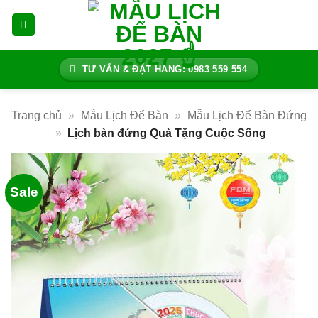
Bỏ
qua
nội
dung
TƯ VẤN & ĐẶT HÀNG: 0983 559 554
Trang chủ
»
Mẫu Lịch Để Bàn
»
Mẫu Lịch Để Bàn Đứng
»
Lịch bàn đứng Quà Tặng Cuộc Sống
Sale