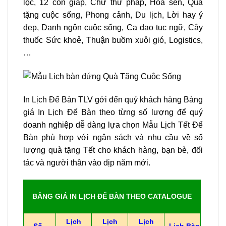
lộc, 12 con giáp, Chữ thư pháp, Hoa sen, Quà
tặng cuộc sống, Phong cảnh, Du lịch, Lời hay ý
đẹp, Danh ngôn cuộc sống, Ca dao tục ngữ, Cây
thuốc Sức khoẻ, Thuận buồm xuôi gió, Logistics,
…
In Lịch Để Bàn TLV gởi đến quý khách hàng Bảng
giá In Lịch Để Bàn theo từng số lượng để quý
doanh nghiệp dễ dàng lựa chọn Mẫu Lịch Tết Để
Bàn phù hợp với ngân sách và nhu cầu về số
lượng quà tặng Tết cho khách hàng, bạn bè, đối
tác và người thân vào dịp năm mới.
BẢNG GIÁ IN LỊCH ĐỂ BÀN THEO CATALOGUE
Lịch
Lịch
Lịch
Số
Lịch Bàn