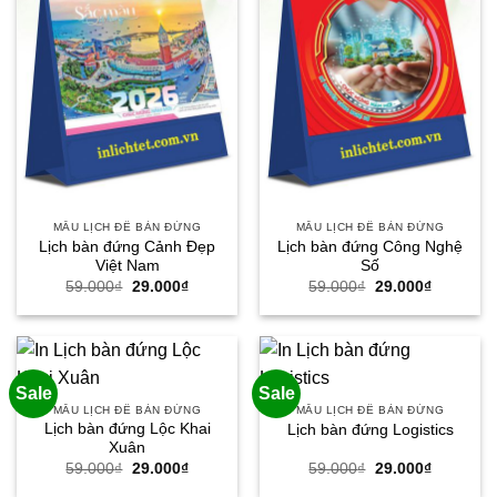
MẪU LỊCH ĐỂ BÀN ĐỨNG
MẪU LỊCH ĐỂ BÀN ĐỨNG
Lịch bàn đứng Cảnh Đẹp
Lịch bàn đứng Công Nghệ
Việt Nam
Số
Giá
Giá
Giá
Giá
59.000
₫
29.000
₫
59.000
₫
29.000
₫
gốc
hiện
gốc
hiện
là:
tại
là:
tại
59.000₫.
là:
59.000₫.
là:
29.000₫.
29.000₫.
Sale
Sale
MẪU LỊCH ĐỂ BÀN ĐỨNG
MẪU LỊCH ĐỂ BÀN ĐỨNG
Lịch bàn đứng Lộc Khai
Lịch bàn đứng Logistics
Xuân
Giá
Giá
Giá
Giá
59.000
₫
29.000
₫
59.000
₫
29.000
₫
gốc
hiện
gốc
hiện
là:
tại
là:
tại