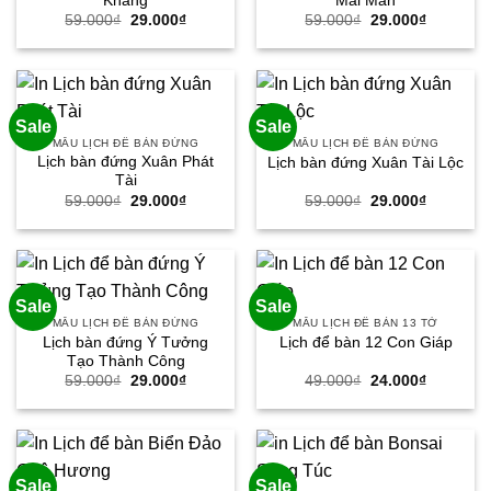
Khang
Mai Mắn
Giá
Giá
Giá
Giá
59.000
₫
29.000
₫
59.000
₫
29.000
₫
gốc
hiện
gốc
hiện
là:
tại
là:
tại
59.000₫.
là:
59.000₫.
là:
29.000₫.
29.000₫.
Sale
Sale
MẪU LỊCH ĐỂ BÀN ĐỨNG
MẪU LỊCH ĐỂ BÀN ĐỨNG
Lịch bàn đứng Xuân Phát
Lịch bàn đứng Xuân Tài Lộc
Tài
Giá
Giá
Giá
Giá
59.000
₫
29.000
₫
59.000
₫
29.000
₫
gốc
hiện
gốc
hiện
là:
tại
là:
tại
59.000₫.
là:
59.000₫.
là:
29.000₫.
29.000₫.
Sale
Sale
MẪU LỊCH ĐỂ BÀN ĐỨNG
MẪU LỊCH ĐỂ BÀN 13 TỜ
Lịch bàn đứng Ý Tưởng
Lịch để bàn 12 Con Giáp
Tạo Thành Công
Giá
Giá
Giá
Giá
59.000
₫
29.000
₫
49.000
₫
24.000
₫
gốc
hiện
gốc
hiện
là:
tại
là:
tại
59.000₫.
là:
49.000₫.
là:
29.000₫.
24.000₫.
Sale
Sale