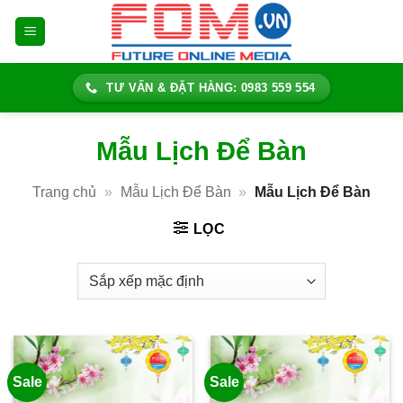
Bỏ
qua
nội
dung
TƯ VẤN & ĐẶT HÀNG: 0983 559 554
Mẫu Lịch Để Bàn
Trang chủ
»
Mẫu Lịch Để Bàn
»
Mẫu Lịch Để Bàn
LỌC
Sale
Sale