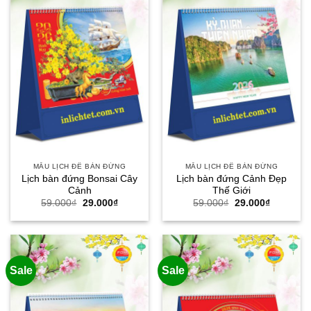
MẪU LỊCH ĐỂ BÀN ĐỨNG
MẪU LỊCH ĐỂ BÀN ĐỨNG
Lịch bàn đứng Bonsai Cây
Lịch bàn đứng Cảnh Đẹp
Cảnh
Thế Giới
Giá
Giá
Giá
Giá
59.000
₫
29.000
₫
59.000
₫
29.000
₫
gốc
hiện
gốc
hiện
là:
tại
là:
tại
59.000₫.
là:
59.000₫.
là:
29.000₫.
29.000₫.
Sale
Sale