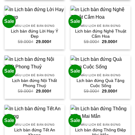
59.000₫.
là:
59.000₫.
là:
29.000₫.
29.000₫.
Sale
Sale
MẪU LỊCH ĐỂ BÀN ĐỨNG
MẪU LỊCH ĐỂ BÀN ĐỨNG
Lịch bàn đứng Lời Hay Ý
Lịch bàn đứng Nghệ Thuật
Đẹp
Cắm Hoa
Giá
Giá
Giá
Giá
59.000
₫
29.000
₫
59.000
₫
29.000
₫
gốc
hiện
gốc
hiện
là:
tại
là:
tại
59.000₫.
là:
59.000₫.
là:
29.000₫.
29.000₫.
Sale
Sale
MẪU LỊCH ĐỂ BÀN ĐỨNG
MẪU LỊCH ĐỂ BÀN ĐỨNG
Lịch bàn đứng Nội Thất
Lịch bàn đứng Quà Tặng
Phong Thuỷ
Cuộc Sống
Giá
Giá
Giá
Giá
59.000
₫
29.000
₫
59.000
₫
29.000
₫
gốc
hiện
gốc
hiện
là:
tại
là:
tại
59.000₫.
là:
59.000₫.
là:
29.000₫.
29.000₫.
Sale
Sale
MẪU LỊCH ĐỂ BÀN ĐỨNG
MẪU LỊCH ĐỂ BÀN ĐỨNG
Lịch bàn đứng Tết An
Lịch bàn đứng Thông Điệp