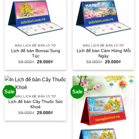
MẪU LỊCH ĐỂ BÀN 15 TỜ
MẪU LỊCH ĐỂ BÀN 15 TỜ
Lịch để bàn Bonsai Sung
Lịch để bàn Cảm Hứng Mỗi
Túc
Ngày
Giá
Giá
Giá
Giá
59.000
₫
29.000
₫
59.000
₫
29.000
₫
gốc
hiện
gốc
hiện
là:
tại
là:
tại
59.000₫.
là:
59.000₫.
là:
29.000₫.
29.000₫.
Sale
Sale
MẪU LỊCH ĐỂ BÀN 15 TỜ
Lịch để bàn Cây Thuốc Sức
Khoẻ
Giá
Giá
59.000
₫
29.000
₫
gốc
hiện
là:
tại
59.000₫.
là:
29.000₫.