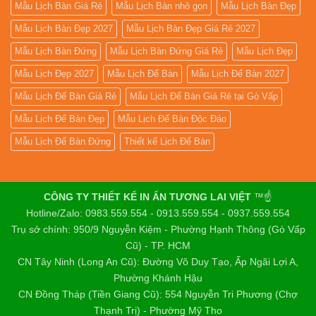
Mẫu Lịch Bàn Giá Rẻ
Mẫu Lịch Bàn nhỏ gọn
Mẫu Lịch Bàn Đẹp
Mẫu Lịch Bàn Đẹp 2027
Mẫu Lịch Bàn Đẹp Giá Rẻ 2027
Mẫu Lịch Bàn Đứng
Mẫu Lịch Bàn Đứng Giá Rẻ
Mẫu Lịch Đẹp
Mẫu Lịch Đẹp 2027
Mẫu Lịch Để Bàn
Mẫu Lịch Để Bàn 2027
Mẫu Lịch Để Bàn Giá Rẻ
Mẫu Lịch Để Bàn Giá Rẻ tại Gò Vấp
Mẫu Lịch Để Bàn Đẹp
Mẫu Lịch Để Bàn Độc Đáo
Mẫu Lịch Để Bàn Đứng
Thiết kế Lịch Để Bàn
CÔNG TY THIẾT KẾ IN ẤN TƯƠNG LAI VIỆT
™☝️
Hotline/Zalo: 0983.559.554 - 0913.559.554 - 0937.559.554
Trụ sở chính: 950/9 Nguyễn Kiệm - Phường Hạnh Thông (Gò Vấp
Cũ) - TP. HCM
CN Tây Ninh (Long An Cũ): Đường Võ Duy Tạo, Ấp Ngãi Lợi A,
Phường Khánh Hậu
CN Đồng Tháp (Tiền Giang Cũ): 554 Nguyễn Tri Phương (Chợ
Thạnh Trị) - Phường Mỹ Tho