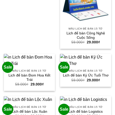
MẪU LỊCH ĐỂ BÀN 15 TỜ
Lịch để bàn Công Nghệ
Cuộc Sống
Giá
Giá
59.000
₫
29.000
₫
gốc
hiện
là:
tại
59.000₫.
là:
29.000₫.
Sale
Sale
MẪU LỊCH ĐỂ BÀN 15 TỜ
MẪU LỊCH ĐỂ BÀN 15 TỜ
Lịch để bàn Đom Hoa Kết
Lịch để bàn Ký Ức Tuổi Thơ
Trái
Giá
Giá
59.000
₫
29.000
₫
gốc
hiện
Giá
Giá
59.000
₫
29.000
₫
là:
tại
gốc
hiện
59.000₫.
là:
là:
tại
29.000₫.
59.000₫.
là:
29.000₫.
MẪU LỊCH ĐỂ BÀN 15 TỜ
MẪU LỊCH ĐỂ BÀN 15 TỜ
Sale
Sale
Lịch để bàn Lộc Xuân
Lịch để bàn Logistics