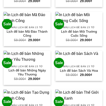
Giá
Giá
Giá
Giá
59.000
₫
29.000
₫
59.000
₫
29.000
₫
gốc
hiện
gốc
hiện
là:
tại
là:
tại
59.000₫.
là:
59.000₫.
là:
29.000₫.
29.000₫.
Sale
Sale
MẪU LỊCH ĐỂ BÀN 15 TỜ
MẪU LỊCH ĐỂ BÀN 15 TỜ
Lịch để bàn Mã Đáo Thành
Lịch để bàn Môi Trường
Công
Cuộc Sống
Giá
Giá
Giá
Giá
59.000
₫
29.000
₫
59.000
₫
29.000
₫
gốc
hiện
gốc
hiện
là:
tại
là:
tại
59.000₫.
là:
59.000₫.
là:
29.000₫.
29.000₫.
Sale
Sale
MẪU LỊCH ĐỂ BÀN 15 TỜ
MẪU LỊCH ĐỂ BÀN 15 TỜ
Lịch để bàn Những Ngày
Lịch để bàn Sách Và Hoa
Yêu Thương
Giá
Giá
59.000
₫
29.000
₫
gốc
hiện
Giá
Giá
59.000
₫
29.000
₫
là:
tại
gốc
hiện
59.000₫.
là:
là:
tại
29.000₫.
59.000₫.
là:
29.000₫.
Sale
Sale
MẪU LỊCH ĐỂ BÀN 15 TỜ
MẪU LỊCH ĐỂ BÀN 15 TỜ