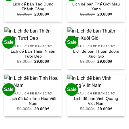
Lịch để bàn Tạo Dựng
Lịch để bàn Thế Giới Màu
Thành Công
Xanh
Giá
Giá
Giá
Giá
59.000
₫
29.000
₫
59.000
₫
29.000
₫
gốc
hiện
gốc
hiện
là:
tại
là:
tại
59.000₫.
là:
59.000₫.
là:
29.000₫.
29.000₫.
Sale
Sale
MẪU LỊCH ĐỂ BÀN 15 TỜ
MẪU LỊCH ĐỂ BÀN 15 TỜ
Lịch để bàn Thiên Nhiên
Lịch để bàn Thuận Buồm
Tươi Đẹp
Xuôi Gió
Giá
Giá
Giá
Giá
59.000
₫
29.000
₫
59.000
₫
29.000
₫
gốc
hiện
gốc
hiện
là:
tại
là:
tại
59.000₫.
là:
59.000₫.
là:
29.000₫.
29.000₫.
Sale
Sale
MẪU LỊCH ĐỂ BÀN 15 TỜ
MẪU LỊCH ĐỂ BÀN 15 TỜ
Lịch để bàn Tinh Hoa Việt
Lịch để bàn Vinh Quang
Nam
Việt Nam
Giá
Giá
Giá
Giá
59.000
₫
29.000
₫
59.000
₫
29.000
₫
gốc
hiện
gốc
hiện
là:
tại
là:
tại
59.000₫.
là:
59.000₫.
là:
29.000₫.
29.000₫.