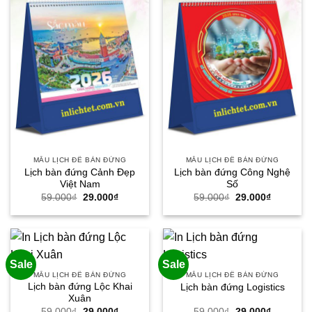
MẪU LỊCH ĐỂ BÀN ĐỨNG
MẪU LỊCH ĐỂ BÀN ĐỨNG
Lịch bàn đứng Cảnh Đẹp
Lịch bàn đứng Công Nghệ
Việt Nam
Số
Giá
Giá
Giá
Giá
59.000
₫
29.000
₫
59.000
₫
29.000
₫
gốc
hiện
gốc
hiện
là:
tại
là:
tại
59.000₫.
là:
59.000₫.
là:
29.000₫.
29.000₫.
Sale
Sale
MẪU LỊCH ĐỂ BÀN ĐỨNG
MẪU LỊCH ĐỂ BÀN ĐỨNG
Lịch bàn đứng Lộc Khai
Lịch bàn đứng Logistics
Xuân
Giá
Giá
Giá
Giá
59.000
₫
29.000
₫
59.000
₫
29.000
₫