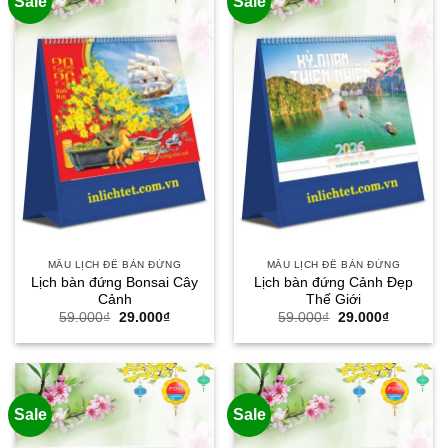
Sale
Sale
MẪU LỊCH ĐỂ BÀN ĐỨNG
MẪU LỊCH ĐỂ BÀN ĐỨNG
Lịch bàn đứng Bonsai Cây
Lịch bàn đứng Cảnh Đẹp
Cảnh
Thế Giới
Giá
Giá
Giá
Giá
59.000
₫
29.000
₫
59.000
₫
29.000
₫
gốc
hiện
gốc
hiện
là:
tại
là:
tại
59.000₫.
là:
59.000₫.
là:
29.000₫.
29.000₫.
Sale
Sale