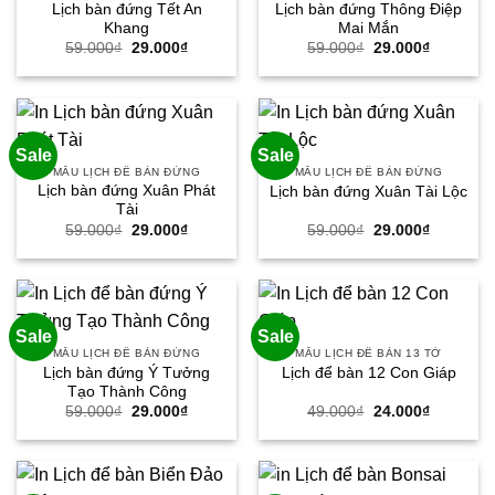
Lịch bàn đứng Tết An
Lịch bàn đứng Thông Điệp
Khang
Mai Mắn
Giá
Giá
Giá
Giá
59.000
₫
29.000
₫
59.000
₫
29.000
₫
gốc
hiện
gốc
hiện
là:
tại
là:
tại
59.000₫.
là:
59.000₫.
là:
29.000₫.
29.000₫.
Sale
Sale
MẪU LỊCH ĐỂ BÀN ĐỨNG
MẪU LỊCH ĐỂ BÀN ĐỨNG
Lịch bàn đứng Xuân Phát
Lịch bàn đứng Xuân Tài Lộc
Tài
Giá
Giá
Giá
Giá
59.000
₫
29.000
₫
59.000
₫
29.000
₫
gốc
hiện
gốc
hiện
là:
tại
là:
tại
59.000₫.
là:
59.000₫.
là:
29.000₫.
29.000₫.
Sale
Sale
MẪU LỊCH ĐỂ BÀN ĐỨNG
MẪU LỊCH ĐỂ BÀN 13 TỜ
Lịch bàn đứng Ý Tưởng
Lịch để bàn 12 Con Giáp
Tạo Thành Công
Giá
Giá
Giá
Giá
59.000
₫
29.000
₫
49.000
₫
24.000
₫
gốc
hiện
gốc
hiện
là:
tại
là:
tại
59.000₫.
là:
49.000₫.
là:
29.000₫.
24.000₫.