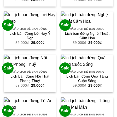
gốc
hiện
gốc
hiện
là:
tại
là:
tại
59.000₫.
là:
59.000₫.
là:
29.000₫.
29.000₫.
Sale
Sale
MẪU LỊCH ĐỂ BÀN ĐỨNG
MẪU LỊCH ĐỂ BÀN ĐỨNG
Lịch bàn đứng Lời Hay Ý
Lịch bàn đứng Nghệ Thuật
Đẹp
Cắm Hoa
Giá
Giá
Giá
Giá
59.000
₫
29.000
₫
59.000
₫
29.000
₫
gốc
hiện
gốc
hiện
là:
tại
là:
tại
59.000₫.
là:
59.000₫.
là:
29.000₫.
29.000₫.
Sale
Sale
MẪU LỊCH ĐỂ BÀN ĐỨNG
MẪU LỊCH ĐỂ BÀN ĐỨNG
Lịch bàn đứng Nội Thất
Lịch bàn đứng Quà Tặng
Phong Thuỷ
Cuộc Sống
Giá
Giá
Giá
Giá
59.000
₫
29.000
₫
59.000
₫
29.000
₫
gốc
hiện
gốc
hiện
là:
tại
là:
tại
59.000₫.
là:
59.000₫.
là:
29.000₫.
29.000₫.
Sale
Sale
MẪU LỊCH ĐỂ BÀN ĐỨNG
MẪU LỊCH ĐỂ BÀN ĐỨNG