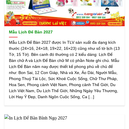
Mẫu Lịch Để Bàn 2027
Mẫu Lịch Để Bàn 2027 được In TLV sản xuất đa dạng kích
thước (24×16, 24×18, 19×22, 16×23) cũng như số tờ lịch (13
Tờ, 15 Tờ). Bên canh đó thường có 2 kiểu dáng: Lịch Để
Bàn chữ A và Lịch Để Bàn chữ M có phần Note ghi chú. Mẫu
Lịch Để Bàn năm nay được thiết kế phong phú về chủ để
như: Bon Sai, 12 Con Giáp, Nhà và Xe, Áo Dài, Người Mẫu,
Phong Thuỷ Tài Lộc, Sức Khoẻ Cuộc Sống, Chữ Thư Pháp,
Hoa Sen, Phong cảnh Việt Nam, Phong cảnh Thế Giới, Du
Lịch Việt Nam, Du Lịch Thế Giới, Những Ngày Yêu Thương,
Lời Hay Ý Đẹp, Danh Ngôn Cuộc Sống, Ca [...]