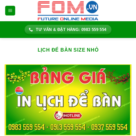
Bỏ
qua
nội
dung
TƯ VẤN & ĐẶT HÀNG: 0983 559 554
LỊCH ĐỂ BÀN SIZE NHỎ