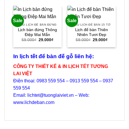
Sale
Sale
Sal
MẪU LỊCH ĐỂ BÀN ĐỨNG
MẪU LỊCH ĐỂ BÀN 15 TỜ
M
Lịch bàn đứng Thông
Lịch để bàn Thiên
Điệp Mai Mắn
Nhiên Tươi Đẹp
Giá
Giá
Giá
Giá
59.000
₫
29.000
₫
59.000
₫
29.000
₫
gốc
hiện
gốc
hiện
là:
tại
là:
tại
59.000₫.
là:
59.000₫.
là:
29.000₫.
29.000₫.
In lịch tết để bàn đế gỗ liên hệ:
CÔNG TY THIẾT KẾ & IN LỊCH TẾT TƯƠNG
LAI VIỆT
Điện thoại: 0983 559 554 – 0913 559 554 – 0937
559 554
Email: lichtet@tuonglaiviet.vn – Web:
www.lichdeban.com