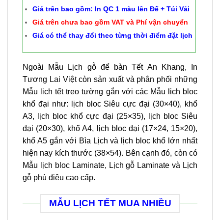
Giá trên bao gồm: In QC 1 màu lên Đế + Túi Vải
Giá trên chưa bao gồm VAT và Phí vận chuyển
Giá có thể thay đổi theo từng thời điểm đặt lịch
Ngoài Mẫu Lịch gỗ để bàn Tết An Khang, In
Tương Lai Việt còn sản xuất và phân phối những
Mẫu lịch tết treo tường gắn với các Mẫu lịch bloc
khổ đại như: lịch bloc Siêu cực đại (30×40), khổ
A3, lịch bloc khổ cực đại (25×35), lịch bloc Siêu
đại (20×30), khổ A4, lịch bloc đại (17×24, 15×20),
khổ A5 gắn với Bìa Lịch và lịch bloc khổ lớn nhất
hiện nay kích thước (38×54). Bên cạnh đó, còn có
Mẫu lịch bloc Laminate, Lịch gỗ Laminate và Lịch
gỗ phù điêu cao cấp.
MẪU LỊCH TẾT MUA NHIỀU