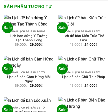
SẢN PHẨM TƯƠNG TỰ
Sale
Sale
MẪU LỊCH ĐỂ BÀN ĐỨNG
MẪU LỊCH ĐỂ BÀN 13 TỜ
Lịch bàn đứng Ý Tưởng
Lịch để bàn Kiến Trúc Thế
Tạo Thành Công
Giới
Giá
Giá
Giá
Giá
59.000
₫
29.000
₫
49.000
₫
24.000
₫
gốc
hiện
gốc
hiện
là:
tại
là:
tại
59.000₫.
là:
49.000₫.
là:
29.000₫.
24.000₫.
Sale
Sale
MẪU LỊCH ĐỂ BÀN 15 TỜ
MẪU LỊCH ĐỂ BÀN 13 TỜ
Lịch để bàn Cảm Hứng Mỗi
Lịch để bàn Chữ Thư Pháp
Ngày
Giá
Giá
Giá
Giá
59.000
₫
29.000
₫
49.000
₫
24.000
₫
gốc
hiện
gốc
hiện
là:
tại
là:
tại
59.000₫.
là:
49.000₫.
là:
29.000₫.
24.000₫.
MẪU LỊCH ĐỂ BÀN 15 TỜ
Sale
Sale