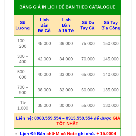
BẢNG GIÁ IN LỊCH ĐỂ BÀN THEO CATALOGUE
Lịch
Lịch
Số
Sổ Da
Sổ Tay
Bàn
Bàn
Lượng
Tay Cài
Bìa Còng
Đế Gỗ
A 15 Tờ
100 –
45.000
36.000
75.000
150.000
200
300 –
42.000
34.000
70.000
145.000
400
500 –
40.000
33.000
65.000
140.000
600
700 –
38.000
32.000
60.000
135.000
900
Từ
35.000
30.000
55.000
130.000
1.000
Liên hệ: 0983.559.554 – 0913.559.554 để được
GIÁ
TỐT NHẤT
Lịch Để Bàn
chữ M có Note
ghi chú:
+ 15.000đ