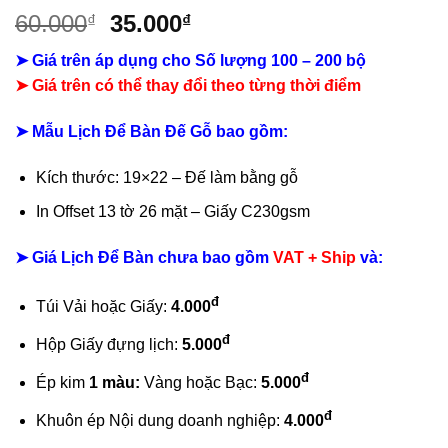
Giá
Giá
60.000
35.000
₫
₫
gốc
hiện
➤ Giá trên áp dụng cho Số lượng 100 – 200 bộ
là:
tại
➤
Giá trên có thể thay đổi theo từng thời điểm
60.000₫.
là:
35.000₫.
➤ Mẫu Lịch Để Bàn Đế Gỗ bao gồm:
Kích thước: 19×22 – Đế làm bằng gỗ
In Offset 13 tờ 26 mặt – Giấy C230gsm
➤ Giá Lịch Để Bàn chưa bao gồm
VAT + Ship
và:
đ
Túi Vải hoặc Giấy:
4.000
đ
Hộp Giấy đựng lịch:
5.000
đ
Ép kim
1 màu:
Vàng hoặc Bạc:
5.000
đ
Khuôn ép Nội dung doanh nghiệp:
4.000