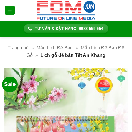
Bỏ
qua
nội
dung
TƯ VẤN & ĐẶT HÀNG: 0983 559 554
Trang chủ
»
Mẫu Lịch Để Bàn
»
Mẫu Lịch Để Bàn Đế
Gỗ
»
Lịch gỗ để bàn Tết An Khang
Sale