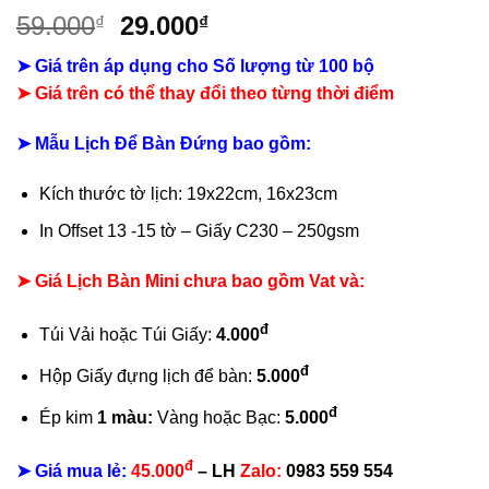
Giá
Giá
59.000
29.000
₫
₫
gốc
hiện
➤ Giá trên áp dụng cho Số lượng từ 100 bộ
là:
tại
➤
Giá trên có thể thay đổi theo từng thời điểm
59.000₫.
là:
29.000₫.
➤ Mẫu Lịch Để Bàn Đứng bao gồm:
Kích thước tờ lịch: 19x22cm, 16x23cm
In Offset 13 -15 tờ – Giấy C230 – 250gsm
➤ Giá Lịch Bàn Mini chưa bao gồm Vat và:
đ
Túi Vải hoặc Túi Giấy:
4.000
đ
Hộp Giấy đựng lịch để bàn:
5.000
đ
Ép kim
1 màu:
Vàng hoặc Bạc:
5.000
đ
➤ Giá mua lẻ:
45.000
– LH
Zalo:
0983 559 554