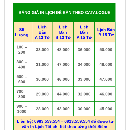
BẢNG GIÁ IN LỊCH ĐỂ BÀN THEO CATALOGUE
Lịch
Lịch
Lịch
Số
Lịch Bàn
Bàn
Bàn
Bàn
Lượng
B 15 Tờ
A 13 Tờ
B 13 Tờ
A 15 Tờ
100 –
33.000
48.000
36.000
50.000
200
300 –
31.000
47.000
34.000
48.000
400
500 –
30.000
46.000
33.000
47.000
600
700 –
29.000
44.000
32.000
46.000
800
900 –
28.000
43.000
30.000
45.000
1000
Liên hệ: 0983.559.554 – 0913.559.554 để được tư
vấn In Lịch Tết chi tiết theo từng thời điểm