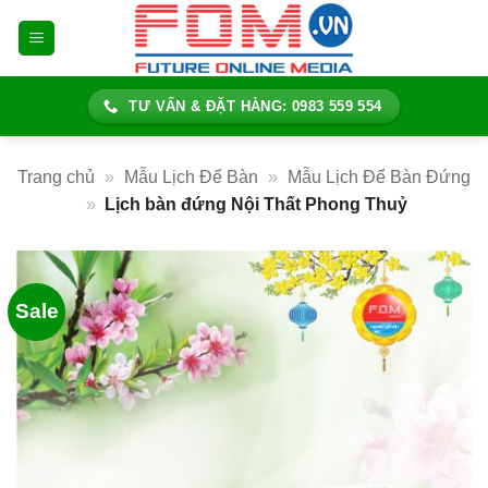
Bỏ
qua
nội
dung
TƯ VẤN & ĐẶT HÀNG: 0983 559 554
Trang chủ
»
Mẫu Lịch Để Bàn
»
Mẫu Lịch Để Bàn Đứng
»
Lịch bàn đứng Nội Thất Phong Thuỷ
Sale