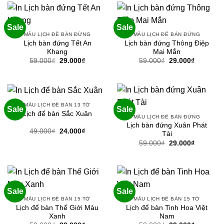
Sale
Sale
MẪU LỊCH ĐỂ BÀN ĐỨNG
MẪU LỊCH ĐỂ BÀN ĐỨNG
Lịch bàn đứng Tết An
Lịch bàn đứng Thông Điệp
Khang
Mai Mắn
Giá
Giá
Giá
Giá
59.000
₫
29.000
₫
59.000
₫
29.000
₫
gốc
hiện
gốc
hiện
là:
tại
là:
tại
59.000₫.
là:
59.000₫.
là:
29.000₫.
29.000₫.
MẪU LỊCH ĐỂ BÀN 13 TỜ
Sale
Sale
Lịch để bàn Sắc Xuân
MẪU LỊCH ĐỂ BÀN ĐỨNG
Lịch bàn đứng Xuân Phát
Giá
Giá
49.000
₫
24.000
₫
Tài
gốc
hiện
Giá
Giá
59.000
₫
29.000
₫
là:
tại
gốc
hiện
49.000₫.
là:
là:
tại
24.000₫.
59.000₫.
là:
29.000₫.
Sale
Sale
MẪU LỊCH ĐỂ BÀN 15 TỜ
MẪU LỊCH ĐỂ BÀN 15 TỜ
Lịch để bàn Thế Giới Màu
Lịch để bàn Tinh Hoa Việt
Xanh
Nam