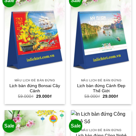
Sale
Sale
MẪU LỊCH ĐỂ BÀN ĐỨNG
MẪU LỊCH ĐỂ BÀN ĐỨNG
Lịch bàn đứng Bonsai Cây
Lịch bàn đứng Cảnh Đẹp
Cảnh
Thế Giới
Giá
Giá
Giá
Giá
59.000
₫
29.000
₫
59.000
₫
29.000
₫
gốc
hiện
gốc
hiện
là:
tại
là:
tại
59.000₫.
là:
59.000₫.
là:
29.000₫.
29.000₫.
Sale
Sale
MẪU LỊCH ĐỂ BÀN ĐỨNG
Lịch bàn đứng Công Nghệ