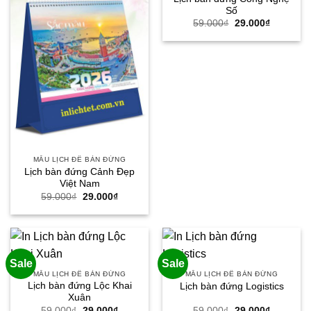
Số
Giá
Giá
59.000
₫
29.000
₫
gốc
hiện
là:
tại
59.000₫.
là:
29.000₫.
MẪU LỊCH ĐỂ BÀN ĐỨNG
Lịch bàn đứng Cảnh Đẹp
Việt Nam
Giá
Giá
59.000
₫
29.000
₫
gốc
hiện
là:
tại
59.000₫.
là:
29.000₫.
Sale
Sale
MẪU LỊCH ĐỂ BÀN ĐỨNG
MẪU LỊCH ĐỂ BÀN ĐỨNG
Lịch bàn đứng Lộc Khai
Lịch bàn đứng Logistics
Xuân
Giá
Giá
Giá
Giá
59.000
₫
29.000
₫
59.000
₫
29.000
₫