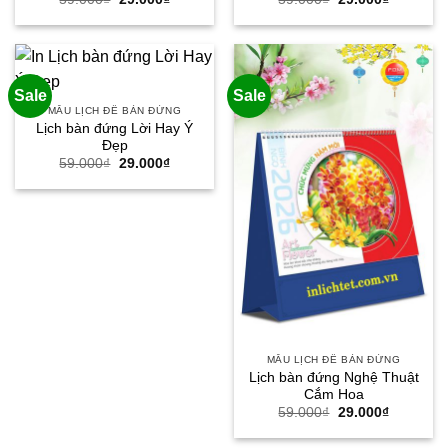
gốc
hiện
gốc
hiện
là:
tại
là:
tại
59.000₫.
là:
59.000₫.
là:
29.000₫.
29.000₫.
Sale
Sale
MẪU LỊCH ĐỂ BÀN ĐỨNG
Lịch bàn đứng Lời Hay Ý
Đẹp
Giá
Giá
59.000
₫
29.000
₫
gốc
hiện
là:
tại
59.000₫.
là:
29.000₫.
MẪU LỊCH ĐỂ BÀN ĐỨNG
Lịch bàn đứng Nghệ Thuật
Cắm Hoa
Giá
Giá
59.000
₫
29.000
₫
gốc
hiện
là:
tại