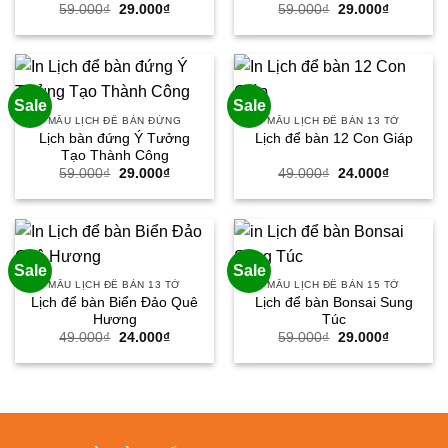
Giá
Giá
Giá
Giá
59.000
₫
29.000
₫
59.000
₫
29.000
₫
gốc
hiện
gốc
hiện
là:
tại
là:
tại
59.000₫.
là:
59.000₫.
là:
29.000₫.
29.000₫.
Sale
Sale
MẪU LỊCH ĐỂ BÀN ĐỨNG
MẪU LỊCH ĐỂ BÀN 13 TỜ
Lịch bàn đứng Ý Tưởng
Lịch để bàn 12 Con Giáp
Tạo Thành Công
Giá
Giá
Giá
Giá
59.000
₫
29.000
₫
49.000
₫
24.000
₫
gốc
hiện
gốc
hiện
là:
tại
là:
tại
59.000₫.
là:
49.000₫.
là:
29.000₫.
24.000₫.
Sale
Sale
MẪU LỊCH ĐỂ BÀN 13 TỜ
MẪU LỊCH ĐỂ BÀN 15 TỜ
Lịch để bàn Biển Đảo Quê
Lịch để bàn Bonsai Sung
Hương
Túc
Giá
Giá
Giá
Giá
49.000
₫
24.000
₫
59.000
₫
29.000
₫
gốc
hiện
gốc
hiện
là:
tại
là:
tại
49.000₫.
là:
59.000₫.
là:
24.000₫.
29.000₫.