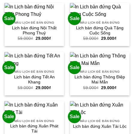
59.000₫.
là:
29.000₫.
Sale
Sale
MẪU LỊCH ĐỂ BÀN ĐỨNG
MẪU LỊCH ĐỂ BÀN ĐỨNG
Lịch bàn đứng Nội Thất
Lịch bàn đứng Quà Tặng
Phong Thuỷ
Cuộc Sống
Giá
Giá
Giá
Giá
59.000
₫
29.000
₫
59.000
₫
29.000
₫
gốc
hiện
gốc
hiện
là:
tại
là:
tại
59.000₫.
là:
59.000₫.
là:
29.000₫.
29.000₫.
Sale
Sale
MẪU LỊCH ĐỂ BÀN ĐỨNG
MẪU LỊCH ĐỂ BÀN ĐỨNG
Lịch bàn đứng Tết An
Lịch bàn đứng Thông Điệp
Khang
Mai Mắn
Giá
Giá
Giá
Giá
59.000
₫
29.000
₫
59.000
₫
29.000
₫
gốc
hiện
gốc
hiện
là:
tại
là:
tại
59.000₫.
là:
59.000₫.
là:
29.000₫.
29.000₫.
Sale
Sale
MẪU LỊCH ĐỂ BÀN ĐỨNG
MẪU LỊCH ĐỂ BÀN ĐỨNG
Lịch bàn đứng Xuân Phát
Lịch bàn đứng Xuân Tài Lộc
Tài